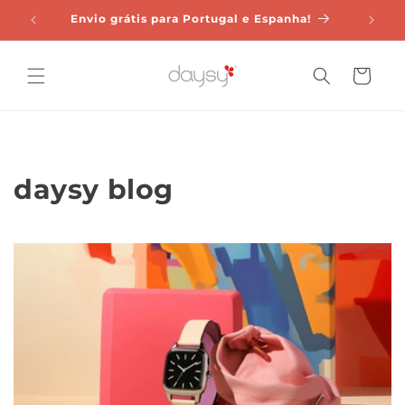
Saltar
para o
Comprar o daysy
conteúdo
Carrinho
daysy blog